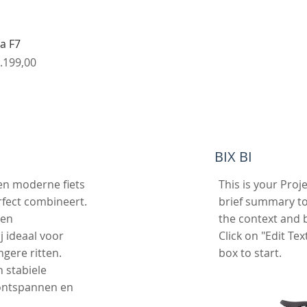
Snel overzicht
a F7
s
rkoopprijs
.199,00
BIX BI
e en moderne fiets
This is your Proj
rfect combineert.
brief summary to
 en
the context and 
j ideaal voor
Click on "Edit Tex
ngere ritten.
box to start.
 stabiele
 ontspannen en