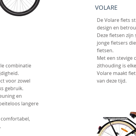
VOLARE
De Volare fiets s
design en betrou
Deze fietsen zijn
jonge fietsers die
fietsen.
Met een stevige 
eale combinatie
zithouding is elke
jdigheid.
Volare maakt fiet
ect voor zowel
van deze tijd.
ks gebruik.
teuning en
moeiteloos langere
e comfortabel,
.