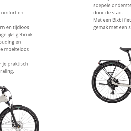
soepele onderste
, comfort en
door de stad.
Met een Bixbi fie
n en tijdloos
gemak met een sti
gelijks gebruik.
houding en
je moeiteloos
 je praktisch
raling.