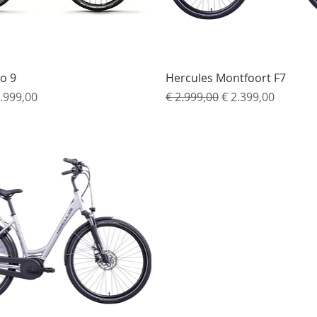
Snel overzicht
Snel overzicht
lo 9
Hercules Montfoort F7
s
rkoopprijs
Normale prijs
Verkoopprijs
.999,00
€ 2.999,00
€ 2.399,00