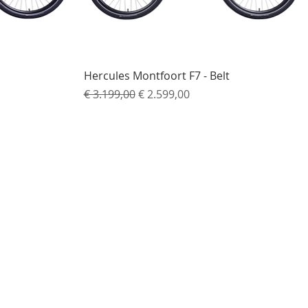
Snel overzicht
Hercules Montfoort F7 - Belt
Normale prijs
Verkoopprijs
€ 3.199,00
€ 2.599,00