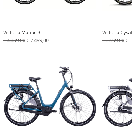
Snel overzicht
Victoria Manoc 3
Victoria Cysa
Normale prijs
Verkoopprijs
Normale prij
Ve
€ 4.499,00
€ 2.499,00
€ 2.999,00
€ 1