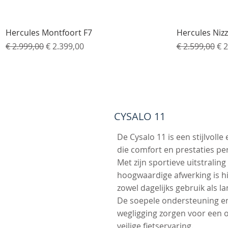
Snel overzicht
Hercules Montfoort F7
Hercules Nizz
Normale prijs
Verkoopprijs
Normale prij
Ve
€ 2.999,00
€ 2.399,00
€ 2.599,00
€ 2
CYSALO 11
De Cysalo 11 is een stijlvoll
die comfort en prestaties pe
Met zijn sportieve uitstraling
hoogwaardige afwerking is hi
zowel dagelijks gebruik als la
De soepele ondersteuning en
wegligging zorgen voor een
veilige fietservaring.