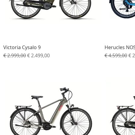
Snel overzicht
Victoria Cysalo 9
Herucles NOS
Normale prijs
Verkoopprijs
Normale prij
Ve
€ 2.999,00
€ 2.499,00
€ 4.599,00
€ 2