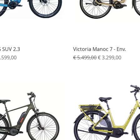
Snel overzicht
Snel overzicht
 SUV 2.3
Victoria Manoc 7 - Env.
s
rkoopprijs
Normale prijs
Verkoopprijs
.599,00
€ 5.499,00
€ 3.299,00