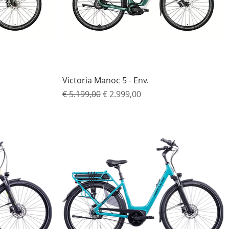
Snel overzicht
Victoria Manoc 5 - Env.
Normale prijs
Verkoopprijs
€ 5.199,00
€ 2.999,00