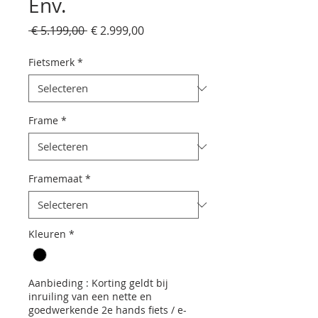
Env.
Normale
Verkoopprijs
 € 5.199,00 
€ 2.999,00
prijs
Fietsmerk
*
Frame
*
Framemaat
*
Kleuren
*
Aanbieding : Korting geldt bij
inruiling van een nette en
goedwerkende 2e hands fiets / e-