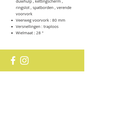
duwhulp , kettingscherm ,
ringslot , spatborden , verende
voorvork
Veerweg voorvork : 80 mm
Versnellingen : traploos
Wielmaat : 28 "
Contactgegevens:
Oosterheerdtstraat 10
9351 BK Leek
0594 750 254
info@bicyclestore.nl