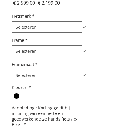
Normale
Verkoopprijs
 € 2.599,00 
€ 2.199,00
prijs
Fietsmerk
*
Frame
*
Framemaat
*
Kleuren
*
Aanbieding : Korting geldt bij
inruiling van een nette en
goedwerkende 2e hands fiets / e-
Bike !
*