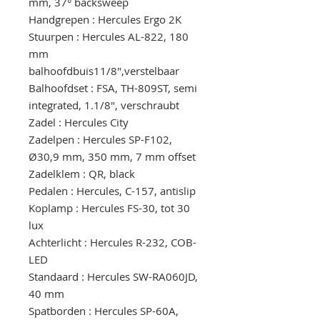
mm, 37° backsweep
Handgrepen : Hercules Ergo 2K
Stuurpen : Hercules AL-822, 180
mm
balhoofdbuis11/8",verstelbaar
Balhoofdset : FSA, TH-809ST, semi
integrated, 1.1/8", verschraubt
Zadel : Hercules City
Zadelpen : Hercules SP-F102,
Ø30,9 mm, 350 mm, 7 mm offset
Zadelklem : QR, black
Pedalen : Hercules, C-157, antislip
Koplamp : Hercules FS-30, tot 30
lux
Achterlicht : Hercules R-232, COB-
LED
Standaard : Hercules SW-RA060JD,
40 mm
Spatborden : Hercules SP-60A,